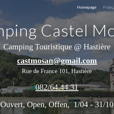
Homepage
Franç
ip to main content
Skip to navigat
ping Castel M
Camping Touristique @ Hastière
castmosan@gmail.com
Rue de France 101, Hastière
082/64.44.31
Ouvert, Open, Offen, 1/04 - 31/10