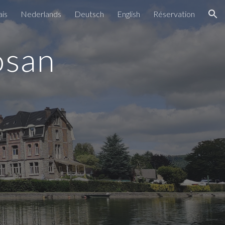
ais
Nederlands
Deutsch
English
Réservation
ion
osan